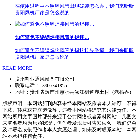
在使用过程中不锈钢风管出现破裂怎么办，我们来听听
贵阳风机厂家是怎么说的。
如何避免不锈钢焊接风管的焊接…
如何避免不锈钢焊接风管的焊接接头受损，我们来听听
贵阳风机厂家是怎么说的。
READ MORE
贵州邦业通风设备有限公司
联系电话：18905341855
地址：贵州省黔南州惠水县濛江街道赤土村（老杨界）
版权声明：本网站所刊内容未经本网站及作者本人许可，不得
下载、转载或建立镜像等，违者本网站将追究其法律责任。本
网站所用文字图片部分来源于公共网络或者素材网站，凡图文
未署名者均为原始状况，但作者发现后可告知认领，我们仍会
及时署名或依照作者本人意愿处理，如未及时联系本站，本网
站不承担任何责任。